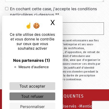
En cochant cette case, j'accepte les conditions
particulières ci-dessous **
X
Masquer le ban
ENVOYER
Ce site utilise des cookies
et vous donne le contrôle
** Les données personnelles communiquées sont nécessaires aux fins
sur ceux que vous
de vous contacter. Elles sont destinées à l'entreprise et ses sous-
souhaitez activer
traitants. Vous disposez de droits d’accès, de rectification,
d’effacement, de portabilité, de limitation, d’opposition, de retrait de
votre consentement à tout moment et du droit d’introduire une
Nos partenaires
(1)
réclamation auprès d’une autorité de contrôle, ainsi que d’organiser le
sort de vos données post-mortem. Vous pouvez exercer ces droits par
Mesure d'audience
voie postale ou par courrier électronique. Un justificatif d'identité
pourra vous être demandé. Nous conservons vos données pendant la
période de prise de contact puis pendant la durée de prescription
légale aux fins probatoire et de gestion des contentieux.
Tout accepter
RECHERCHES FRÉQUENTES
Tout refuser
©
Vistalid
- 2026 - Tous droits réservés -
Mentions
Personnaliser