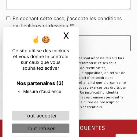
En cochant cette case, j'accepte les conditions
particulières ci-dessous **
X
Masquer le ban
ENVOYER
Ce site utilise des cookies
et vous donne le contrôle
** Les données personnelles communiquées sont nécessaires aux fins
sur ceux que vous
de vous contacter. Elles sont destinées à l'entreprise et ses sous-
souhaitez activer
traitants. Vous disposez de droits d’accès, de rectification,
d’effacement, de portabilité, de limitation, d’opposition, de retrait de
votre consentement à tout moment et du droit d’introduire une
Nos partenaires
(3)
réclamation auprès d’une autorité de contrôle, ainsi que d’organiser le
sort de vos données post-mortem. Vous pouvez exercer ces droits par
Mesure d'audience
voie postale ou par courrier électronique. Un justificatif d'identité
pourra vous être demandé. Nous conservons vos données pendant la
période de prise de contact puis pendant la durée de prescription
légale aux fins probatoire et de gestion des contentieux.
Tout accepter
RECHERCHES FRÉQUENTES
Tout refuser