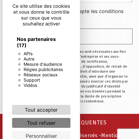
Ce site utilise des cookies
En cochant cette case, j'accepte les conditions
et vous donne le contrôle
sur ceux que vous
particulières ci-dessous **
souhaitez activer
ENVOYER
Nos partenaires
(17)
** Les données personnelles communiquées sont nécessaires aux fins
APIs
de vous contacter. Elles sont destinées à l'entreprise et ses sous-
Autre
traitants. Vous disposez de droits d’accès, de rectification,
Mesure d'audience
d’effacement, de portabilité, de limitation, d’opposition, de retrait de
Régies publicitaires
votre consentement à tout moment et du droit d’introduire une
Réseaux sociaux
réclamation auprès d’une autorité de contrôle, ainsi que d’organiser le
Support
sort de vos données post-mortem. Vous pouvez exercer ces droits par
Vidéos
voie postale ou par courrier électronique. Un justificatif d'identité
pourra vous être demandé. Nous conservons vos données pendant la
période de prise de contact puis pendant la durée de prescription
légale aux fins probatoire et de gestion des contentieux.
Tout accepter
RECHERCHES FRÉQUENTES
Tout refuser
©
Vistalid
- 2026 - Tous droits réservés -
Mentions
Personnaliser