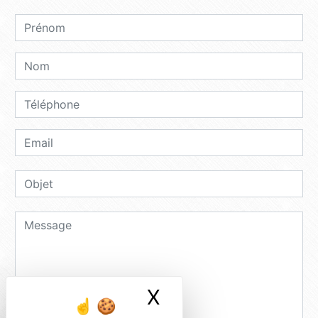
X
Masquer le ban