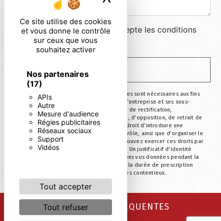
Ce site utilise des cookies
En cochant cette case, j'accepte les conditions
et vous donne le contrôle
sur ceux que vous
particulières ci-dessous **
souhaitez activer
ENVOYER
Nos partenaires
(17)
** Les données personnelles communiquées sont nécessaires aux fins
APIs
de vous contacter. Elles sont destinées à l'entreprise et ses sous-
Autre
traitants. Vous disposez de droits d’accès, de rectification,
Mesure d'audience
d’effacement, de portabilité, de limitation, d’opposition, de retrait de
Régies publicitaires
votre consentement à tout moment et du droit d’introduire une
Réseaux sociaux
réclamation auprès d’une autorité de contrôle, ainsi que d’organiser le
Support
sort de vos données post-mortem. Vous pouvez exercer ces droits par
Vidéos
voie postale ou par courrier électronique. Un justificatif d'identité
pourra vous être demandé. Nous conservons vos données pendant la
période de prise de contact puis pendant la durée de prescription
légale aux fins probatoire et de gestion des contentieux.
Tout accepter
RECHERCHES FRÉQUENTES
Tout refuser