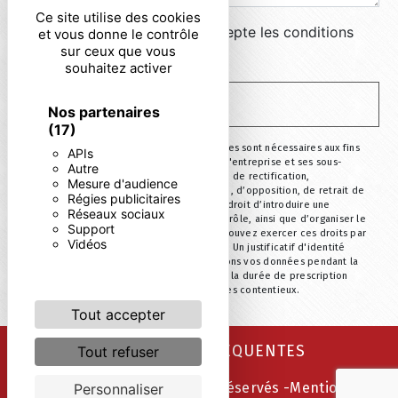
Ce site utilise des cookies
En cochant cette case, j'accepte les conditions
et vous donne le contrôle
sur ceux que vous
particulières ci-dessous **
souhaitez activer
ENVOYER
Nos partenaires
(17)
** Les données personnelles communiquées sont nécessaires aux fins
APIs
de vous contacter. Elles sont destinées à l'entreprise et ses sous-
Autre
traitants. Vous disposez de droits d’accès, de rectification,
Mesure d'audience
d’effacement, de portabilité, de limitation, d’opposition, de retrait de
Régies publicitaires
votre consentement à tout moment et du droit d’introduire une
Réseaux sociaux
réclamation auprès d’une autorité de contrôle, ainsi que d’organiser le
Support
sort de vos données post-mortem. Vous pouvez exercer ces droits par
Vidéos
voie postale ou par courrier électronique. Un justificatif d'identité
pourra vous être demandé. Nous conservons vos données pendant la
période de prise de contact puis pendant la durée de prescription
légale aux fins probatoire et de gestion des contentieux.
Tout accepter
RECHERCHES FRÉQUENTES
Tout refuser
©
Vistalid
- 2026 - Tous droits réservés -
Mentions
Personnaliser