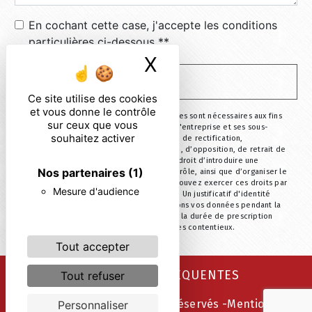
En cochant cette case, j'accepte les conditions
particulières ci-dessous **
X
Masquer le ban
ENVOYER
Ce site utilise des cookies
et vous donne le contrôle
** Les données personnelles communiquées sont nécessaires aux fins
sur ceux que vous
de vous contacter. Elles sont destinées à l'entreprise et ses sous-
souhaitez activer
traitants. Vous disposez de droits d’accès, de rectification,
d’effacement, de portabilité, de limitation, d’opposition, de retrait de
votre consentement à tout moment et du droit d’introduire une
Nos partenaires
(1)
réclamation auprès d’une autorité de contrôle, ainsi que d’organiser le
sort de vos données post-mortem. Vous pouvez exercer ces droits par
Mesure d'audience
voie postale ou par courrier électronique. Un justificatif d'identité
pourra vous être demandé. Nous conservons vos données pendant la
période de prise de contact puis pendant la durée de prescription
légale aux fins probatoire et de gestion des contentieux.
Tout accepter
RECHERCHES FRÉQUENTES
Tout refuser
©
Vistalid
- 2026 - Tous droits réservés -
Mentions
Personnaliser